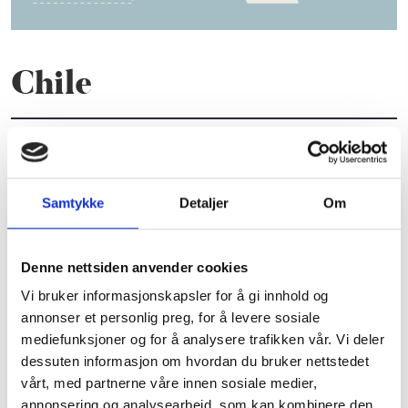
Chile
Chile er et langstrakt smalt land, mellom Andes-
fjellene i øst, Stillehavet i vest, isbreer i sør og den
tørre Atacama-ørkenen i nord. Chile har et ideelt klima
Samtykke
Detaljer
Om
med mange og lange soldager og kjølige netter som gir
opp til 20 graders forskjell mellom dag og natt, som
igjen sikrer druene en langsom modning som gir
Denne nettsiden anvender cookies
sødme, aroma og samtidig frisk syre. Klimaet er som
ved Middelhavet, og temperaturen blir sjelden over 30
Vi bruker informasjonskapsler for å gi innhold og
grader.
annonser et personlig preg, for å levere sosiale
mediefunksjoner og for å analysere trafikken vår. Vi deler
dessuten informasjon om hvordan du bruker nettstedet
vårt, med partnerne våre innen sosiale medier,
annonsering og analysearbeid, som kan kombinere den