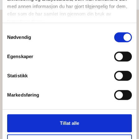
med annen informasjon du har gjort tilgjengelig for dem,
eller som de har samlet inn gjennom din bruk av
tjenestene deres.
Distrikt i Chile
Samtykkevalg
Nødvendig
Egenskaper
Statistikk
Markedsføring
Tillat alle
Aconcagua
Dalen har navn etter den høyeste toppen i Sør-