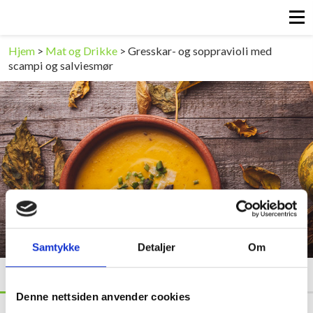
Hjem
>
Mat og Drikke
>
Gresskar- og soppravioli med
scampi og salviesmør
Gresskar- og soppravioli med
scampi og salviesmør
Samtykke
Detaljer
Om
SLIK GJØR DU
OPPSKRIFT
Denne nettsiden anvender cookies