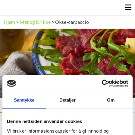
Hjem
>
Mat og Drikke
>
Okse-carpaccio
Okse-carpaccio
Samtykke
Detaljer
Om
SLIK GJØR DU
OPPSKRIFT
Denne nettsiden anvender cookies
40 minuter
2 personer
Vi bruker informasjonskapsler for å gi innhold og