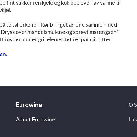
fint sukker i en kjele og kok opp over lav varme til
kjøl.
, på to tallerkener. Rør bringebærene sammen med
. Dryss over mandelsmulene og sprøyt marengsen i
t i ovnen under grillelementet i et par minutter.
en.
Eurowine
© S
About Eurowine
Las