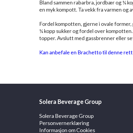
Bland sammen rabarbra, jordbær og ¼ kopp 
en myk kompott. Ta vekk fra varmen og av
Fordel kompotten, gjerne i ovale former
¼ kopp sukker og fordel over kompotten
topper. Avslutt med gassbrenner eller set
Kan anbefale en Brachetto til denne rett
Solera Beverage Group
Solera Beverage Group
Personvernerklæring
Informasjon om Cookies