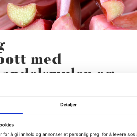
g
pott med
mandelsmuler og
Detaljer
ingebær, mandelsmuler og marengs
ookies
 for å gi innhold og annonser et personlig preg, for å levere sos
g mer glansfylt enn den tradisjonelle. Den stekes