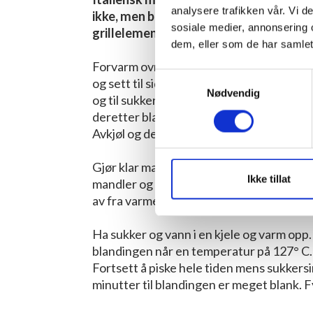
analysere trafikken vår. Vi 
ikke, men brunes lett ved å bruke en ga
sosiale medier, annonsering 
grillelementet i stekeovnen.
dem, eller som de har samlet
Forvarm ovnen til 200° C. Smør og kle et
Samtykkevalg
og sett til side. Pisk sammen smør og fint s
Nødvendig
og til sukkeret er oppløst. Pisk inn ett o
deretter blandes melk og vanilje inn. For
Avkjøl og del i terninger.
Gjør klar mandelsmulene ved å varme en 
Ikke tillat
mandler og sukker og stek på middels varm
av fra varmen og avkjøl litt. Ha alt i en bl
Ha sukker og vann i en kjele og varm opp.
blandingen når en temperatur på 127° C. 
Fortsett å piske hele tiden mens sukkersiru
minutter til blandingen er meget blank. F