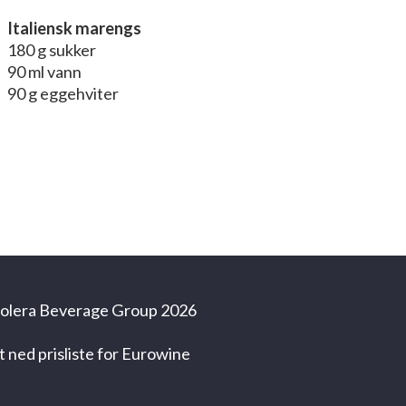
Italiensk marengs
180 g sukker
90 ml vann
90 g eggehviter
olera Beverage Group 2026
t ned prisliste for Eurowine