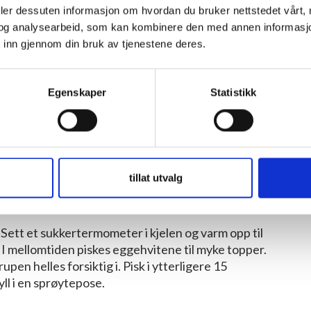
deler dessuten informasjon om hvordan du bruker nettstedet vårt,
ssbrenner eller evt. sette den inn under
og analysearbeid, som kan kombinere den med annen informasjon d
 inn gjennom din bruk av tjenestene deres.
 stekebrett med bakepapir. Sikt mel og bakepulver
ukker med en mikser. Pisk til det blir hvitt og luftig
Egenskaper
Statistikk
g ett egg. Fold inn mel og bakepulver-blandingen, og
del røren på bakepapiret og stek i 10-15 minutter.
non stick stekepanne. Ha i sukkerbrød-terninger,
tillat utvalg
e. Rør kontinuerlig slik at det ikke brenner fast. Ta
ender og kjør til det ser ut som brødsmuler.
 Sett et sukkertermometer i kjelen og varm opp til
I mellomtiden piskes eggehvitene til myke topper.
pen helles forsiktig i. Pisk i ytterligere 15
yll i en sprøytepose.