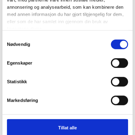
annonsering og analysearbeid, som kan kombinere den
med annen informasjon du har gjort tilgjengelig for dem,
eller som de har samlet inn gjennom din bruk av
tjenestene deres.
Samtykkevalg
Nødvendig
Egenskaper
Statistikk
Markedsføring
Drikke fra denne produsenten
Tillat alle