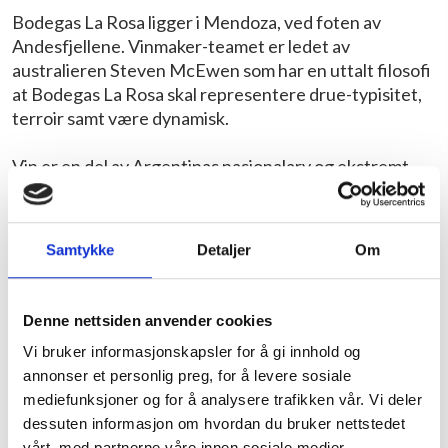
Bodegas La Rosa ligger i Mendoza, ved foten av
Andesfjellene. Vinmaker-teamet er ledet av
australieren Steven McEwen som har en uttalt filosofi
at Bodegas La Rosa skal representere drue-typisitet,
terroir samt være dynamisk.
Vin er en del av Argentinas nasjonalarv og ekstremt
viktig for økonomien - og, ethvert måltid! Argentina er
blandt verdens høyest vinkonsumerende land. Det er
også en bra sak at Argentinas vingårder ligger langt fra
Samtykke
Detaljer
Om
store byer og forurensing av luft og vann.
Denne nettsiden anvender cookies
Vi bruker informasjonskapsler for å gi innhold og
annonser et personlig preg, for å levere sosiale
mediefunksjoner og for å analysere trafikken vår. Vi deler
dessuten informasjon om hvordan du bruker nettstedet
vårt, med partnerne våre innen sosiale medier,